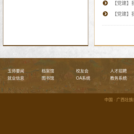
【党建】我
【党建】
玉师要闻
档案馆
校友会
人才招聘
就业信息
图书馆
OA系统
教务系统
中国 · 广西壮族